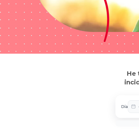
He 
inci
Día