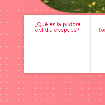
¿Qué es la píldora
del día después?
to