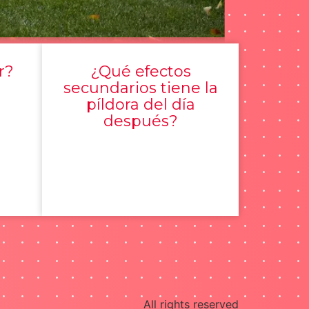
r?
¿Qué efectos
secundarios tiene la
píldora del día
después?
All rights reserved