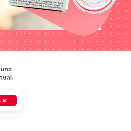
 una
tual.
ular