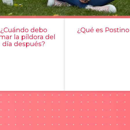
¿Cuándo debo
¿Qué es Postino
mar la píldora del
día después?