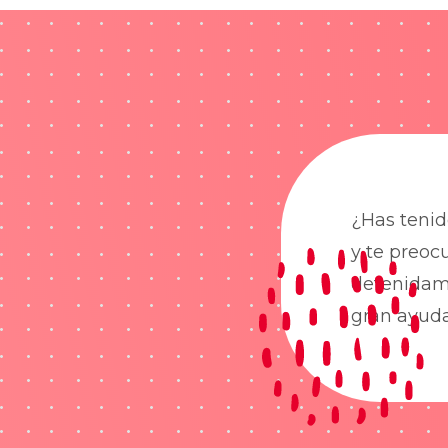
¿Has tenid
y te preoc
detenidame
gran ayud