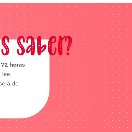
s saber?
s
72 horas
 lee
será de