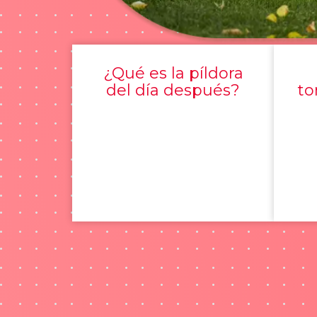
¿Qué es la píldora
del día después?
to