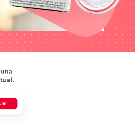
 una
tual.
ular