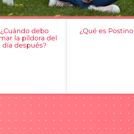
¿Cuándo debo
¿Qué es Postino
mar la píldora del
día después?