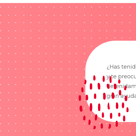
¿Has tenid
y te preoc
detenidame
gran ayud