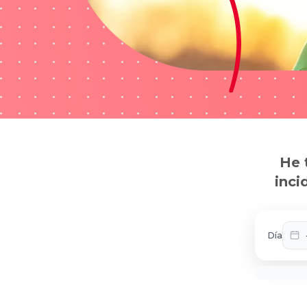
He 
inci
Día