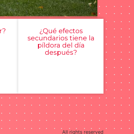
r?
¿Qué efectos
secundarios tiene la
píldora del día
después?
All rights reserved