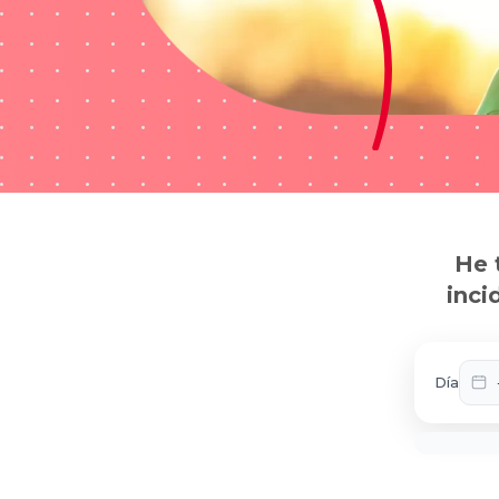
He 
inci
Día