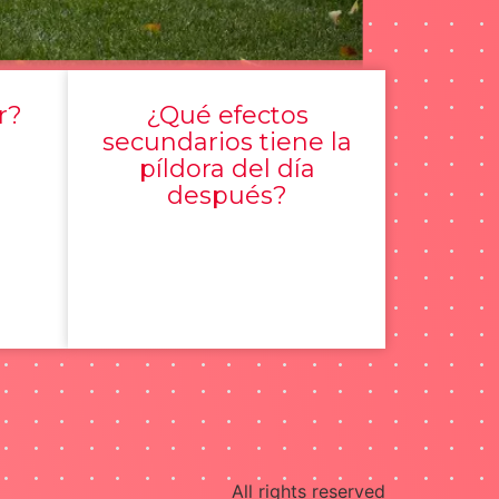
r?
¿Qué efectos
secundarios tiene la
píldora del día
después?
All rights reserved