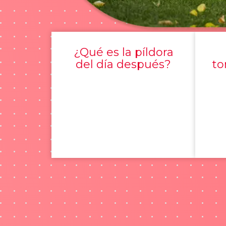
¿Qué es la píldora
del día después?
to