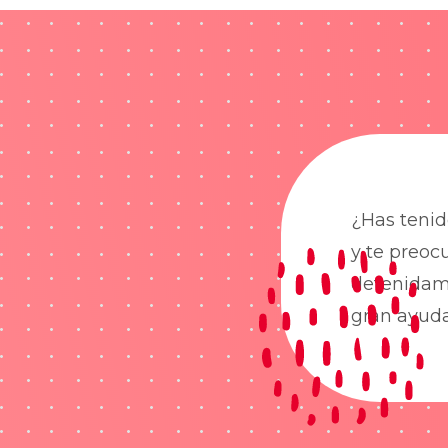
¿Has tenid
y te preoc
detenidame
gran ayud