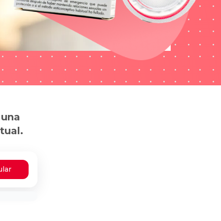
 una
tual.
ular