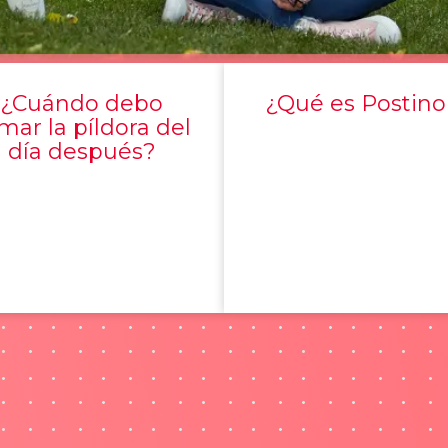
¿Cuándo debo
¿Qué es Postino
mar la píldora del
día después?