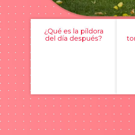
¿Qué es la píldora
del día después?
to