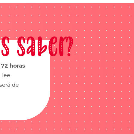
s saber?
s
72 horas
 lee
será de