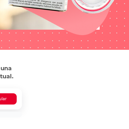
 una
tual.
ular