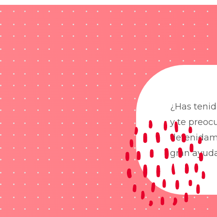
¿Has tenid
y te preoc
detenidame
gran ayud