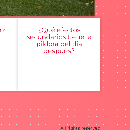
r?
¿Qué efectos
secundarios tiene la
píldora del día
después?
All rights reserved