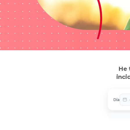
He 
inci
Día