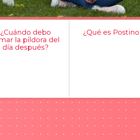
¿Cuándo debo
¿Qué es Postino
mar la píldora del
día después?