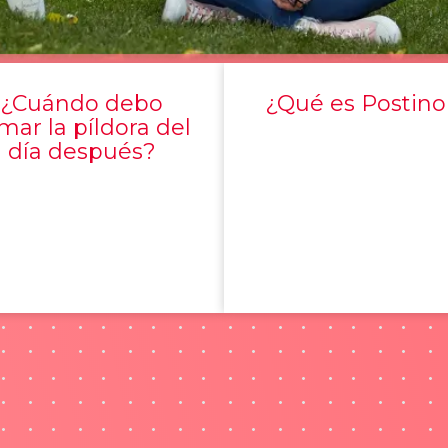
¿Cuándo debo
¿Qué es Postino
mar la píldora del
día después?