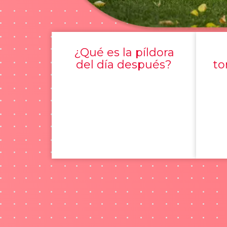
¿Qué es la píldora
del día después?
to