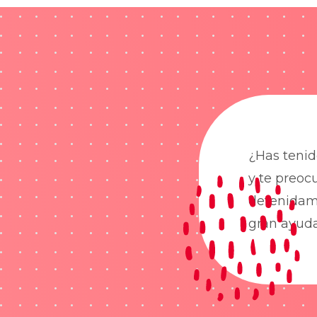
¿Has tenid
y te preoc
detenidame
gran ayud