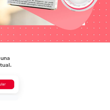
 una
tual.
ular