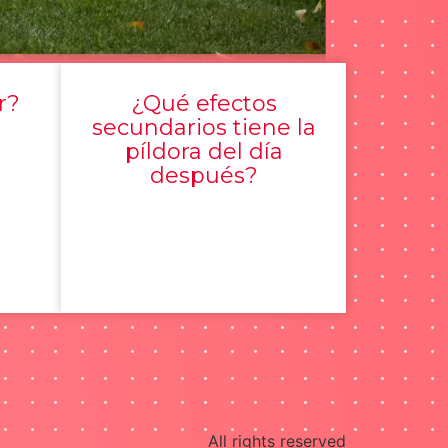
r?
¿Qué efectos
secundarios tiene la
píldora del día
después?
All rights reserved