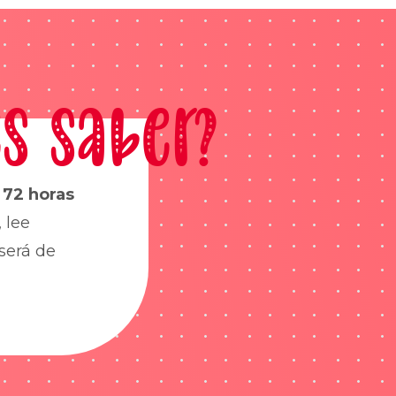
s saber?
s
72 horas
 lee
será de