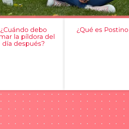
¿Cuándo debo
¿Qué es Postino
mar la píldora del
día después?