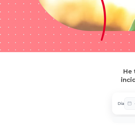
He 
inci
Día