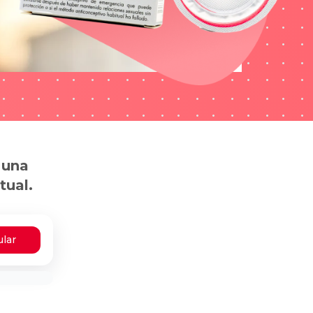
 una
tual.
ular