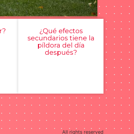
r?
¿Qué efectos
secundarios tiene la
píldora del día
después?
All rights reserved