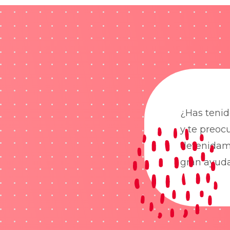
¿Has tenid
y te preoc
detenidame
gran ayud