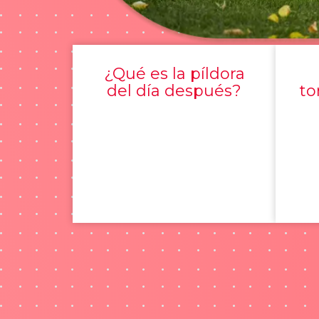
¿Qué es la píldora
del día después?
to