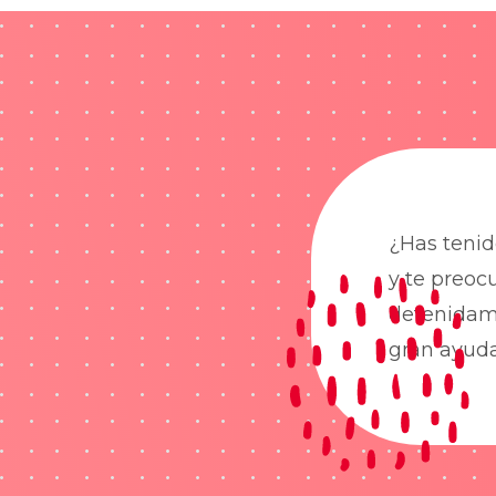
¿Has tenid
y te preoc
detenidame
gran ayud