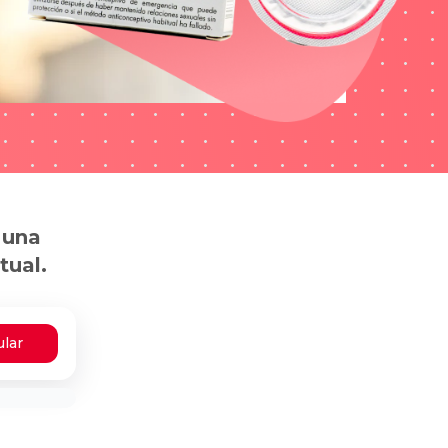
 una
tual.
ular