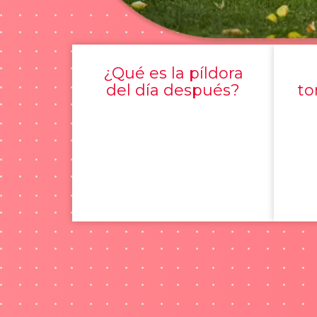
¿Qué es la píldora
del día después?
to