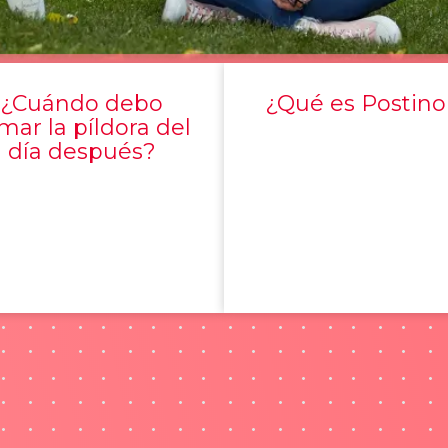
¿Cuándo debo
¿Qué es Postino
mar la píldora del
día después?