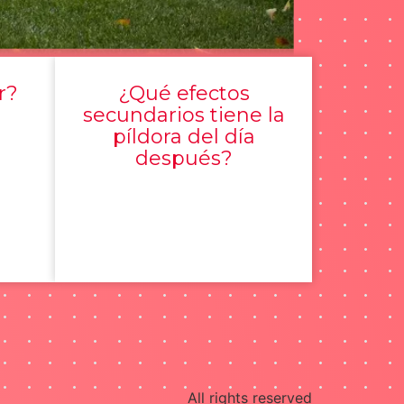
r?
¿Qué efectos
secundarios tiene la
píldora del día
después?
All rights reserved