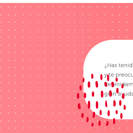
¿Has tenid
y te preoc
detenidame
gran ayud