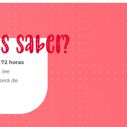
s saber?
s
72 horas
 lee
será de