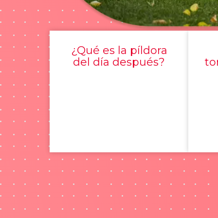
¿Qué es la píldora
del día después?
to