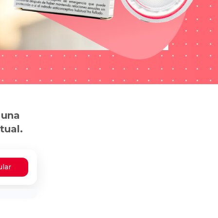
 una
tual.
ular