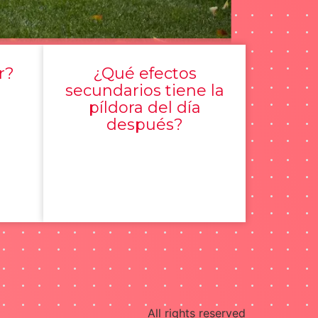
r?
¿Qué efectos
secundarios tiene la
píldora del día
después?
All rights reserved