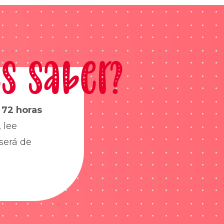
s saber?
s
72 horas
 lee
será de