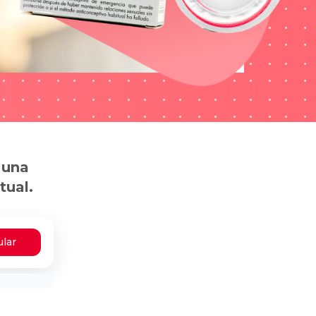
 una
tual.
ular