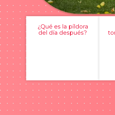
¿Qué es la píldora
del día después?
to