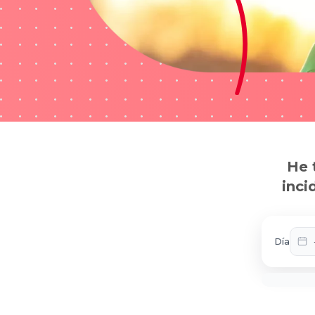
He 
inci
Día