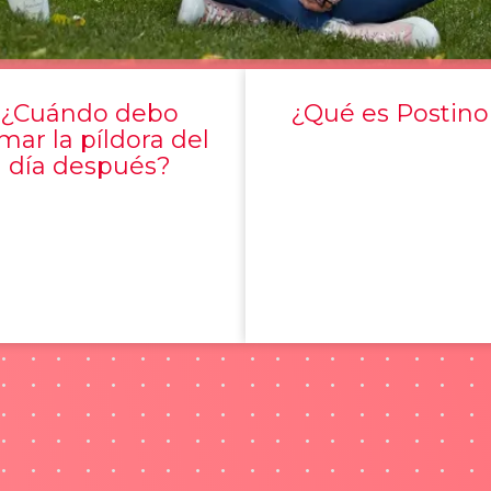
¿Cuándo debo
¿Qué es Postino
mar la píldora del
día después?