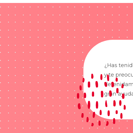
¿Has tenid
y te preoc
detenidame
gran ayud